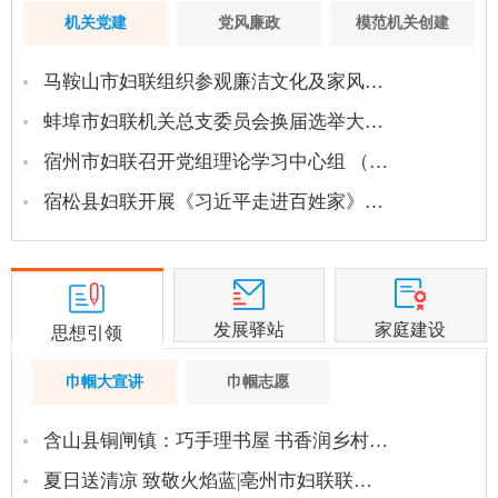
机关党建
党风廉政
模范机关创建
马鞍山市妇联组织参观廉洁文化及家风…
蚌埠市妇联机关总支委员会换届选举大…
宿州市妇联召开党组理论学习中心组 （…
宿松县妇联开展《习近平走进百姓家》…
发展驿站
家庭建设
思想引领
巾帼大宣讲
巾帼志愿
含山县铜闸镇：巧手理书屋 书香润乡村…
夏日送清凉 致敬火焰蓝|亳州市妇联联…