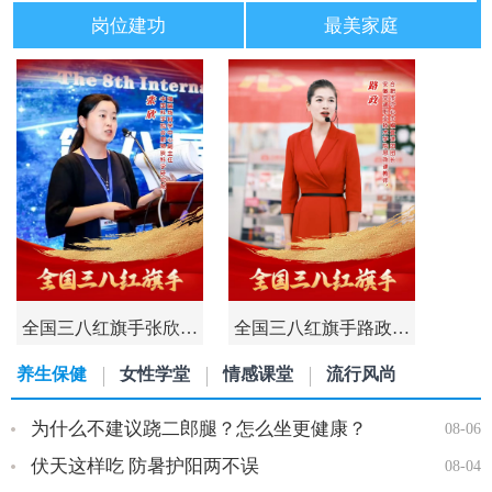
岗位建功
最美家庭
全国三八红旗手张欣…
全国三八红旗手路政…
养生保健
女性学堂
情感课堂
流行风尚
为什么不建议跷二郎腿？怎么坐更健康？
08-06
伏天这样吃 防暑护阳两不误
08-04