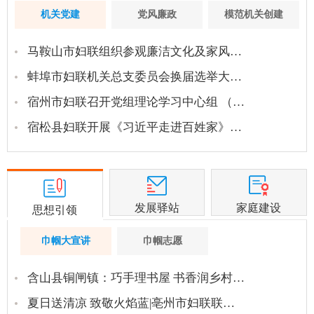
机关党建
党风廉政
模范机关创建
马鞍山市妇联组织参观廉洁文化及家风…
蚌埠市妇联机关总支委员会换届选举大…
宿州市妇联召开党组理论学习中心组 （…
宿松县妇联开展《习近平走进百姓家》…
发展驿站
家庭建设
思想引领
巾帼大宣讲
巾帼志愿
含山县铜闸镇：巧手理书屋 书香润乡村…
夏日送清凉 致敬火焰蓝|亳州市妇联联…