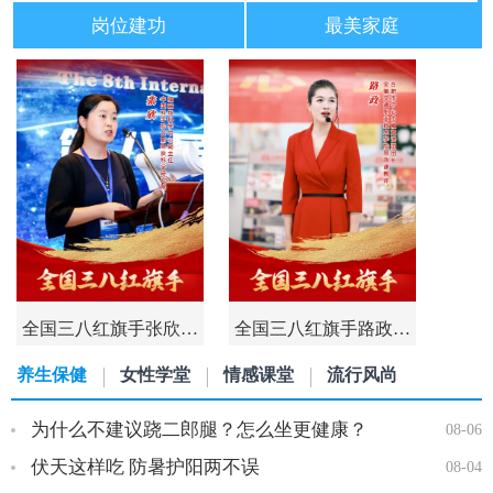
岗位建功
最美家庭
全国三八红旗手张欣…
全国三八红旗手路政…
养生保健
女性学堂
情感课堂
流行风尚
为什么不建议跷二郎腿？怎么坐更健康？
08-06
伏天这样吃 防暑护阳两不误
08-04