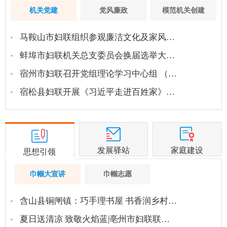
机关党建
党风廉政
模范机关创建
马鞍山市妇联组织参观廉洁文化及家风…
蚌埠市妇联机关总支委员会换届选举大…
宿州市妇联召开党组理论学习中心组 （…
宿松县妇联开展《习近平走进百姓家》…
发展驿站
家庭建设
思想引领
巾帼大宣讲
巾帼志愿
含山县铜闸镇：巧手理书屋 书香润乡村…
夏日送清凉 致敬火焰蓝|亳州市妇联联…