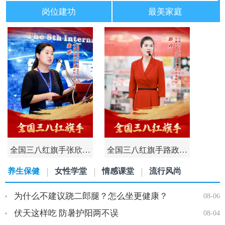
岗位建功
最美家庭
全国三八红旗手张欣…
全国三八红旗手路政…
养生保健
女性学堂
情感课堂
流行风尚
为什么不建议跷二郎腿？怎么坐更健康？
08-06
伏天这样吃 防暑护阳两不误
08-04