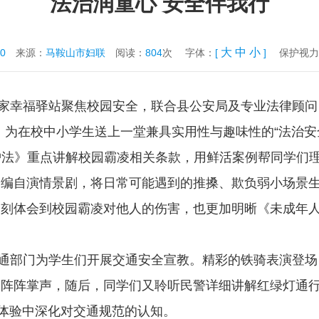
法治润童心 安全伴我行
大
中
小
10
来源：
马鞍山市妇联
阅读：
804
次
字体：
[
]
保护视力
皖家幸福驿站聚焦校园安全，联合县公安局及专业法律顾问
，为在校中小学生送上一堂兼具实用性与趣味性的“法治安
法》重点讲解校园霸凌相关条款，用鲜活案例帮同学们
自编自演情景剧，将日常可能遇到的推搡、欺负弱小场景
刻体会到校园霸凌对他人的伤害，也更加明晰《未成年人
交通部门为学生们开展交通安全宣教。精彩的铁骑表演登
阵阵掌声，随后，同学们又聆听民警详细讲解红绿灯通行
观体验中深化对交通规范的认知。