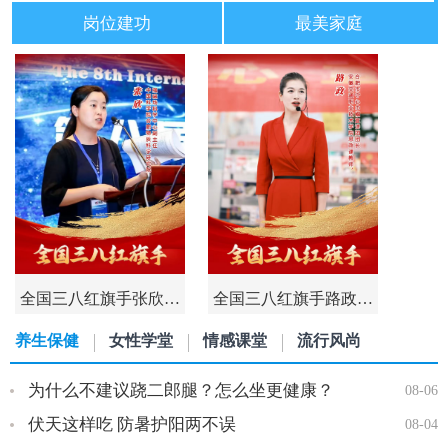
岗位建功
最美家庭
全国三八红旗手张欣…
全国三八红旗手路政…
养生保健
女性学堂
情感课堂
流行风尚
为什么不建议跷二郎腿？怎么坐更健康？
08-06
伏天这样吃 防暑护阳两不误
08-04