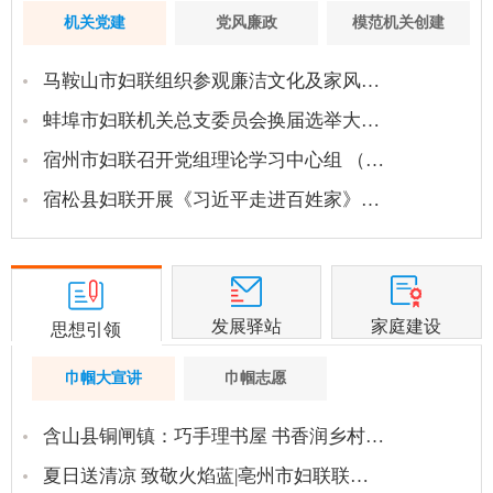
机关党建
党风廉政
模范机关创建
马鞍山市妇联组织参观廉洁文化及家风…
蚌埠市妇联机关总支委员会换届选举大…
宿州市妇联召开党组理论学习中心组 （…
宿松县妇联开展《习近平走进百姓家》…
发展驿站
家庭建设
思想引领
巾帼大宣讲
巾帼志愿
含山县铜闸镇：巧手理书屋 书香润乡村…
夏日送清凉 致敬火焰蓝|亳州市妇联联…