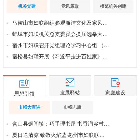
机关党建
党风廉政
模范机关创建
马鞍山市妇联组织参观廉洁文化及家风…
蚌埠市妇联机关总支委员会换届选举大…
宿州市妇联召开党组理论学习中心组 （…
宿松县妇联开展《习近平走进百姓家》…
发展驿站
家庭建设
思想引领
巾帼大宣讲
巾帼志愿
含山县铜闸镇：巧手理书屋 书香润乡村…
夏日送清凉 致敬火焰蓝|亳州市妇联联…