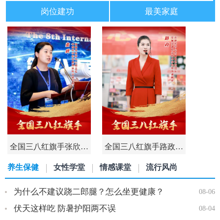
岗位建功
最美家庭
全国三八红旗手张欣…
全国三八红旗手路政…
养生保健
女性学堂
情感课堂
流行风尚
为什么不建议跷二郎腿？怎么坐更健康？
08-06
伏天这样吃 防暑护阳两不误
08-04