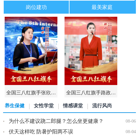
岗位建功
最美家庭
全国三八红旗手张欣…
全国三八红旗手路政…
养生保健
女性学堂
情感课堂
流行风尚
为什么不建议跷二郎腿？怎么坐更健康？
08-06
伏天这样吃 防暑护阳两不误
08-04