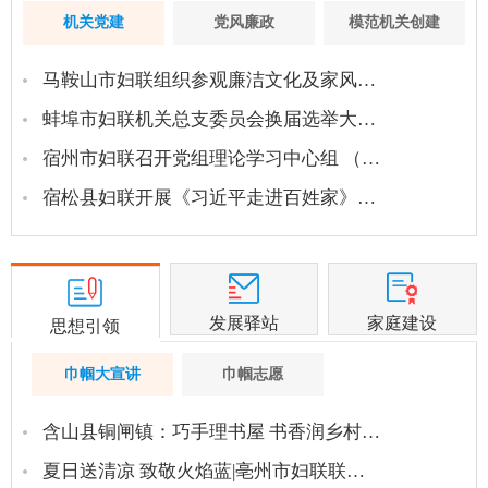
机关党建
党风廉政
模范机关创建
马鞍山市妇联组织参观廉洁文化及家风…
蚌埠市妇联机关总支委员会换届选举大…
宿州市妇联召开党组理论学习中心组 （…
宿松县妇联开展《习近平走进百姓家》…
发展驿站
家庭建设
思想引领
巾帼大宣讲
巾帼志愿
含山县铜闸镇：巧手理书屋 书香润乡村…
夏日送清凉 致敬火焰蓝|亳州市妇联联…