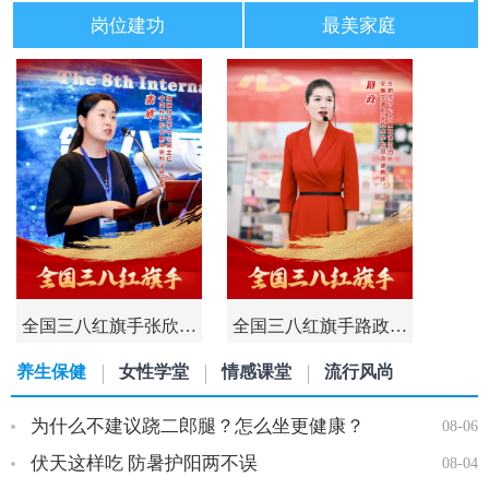
岗位建功
最美家庭
全国三八红旗手张欣…
全国三八红旗手路政…
养生保健
女性学堂
情感课堂
流行风尚
为什么不建议跷二郎腿？怎么坐更健康？
08-06
伏天这样吃 防暑护阳两不误
08-04