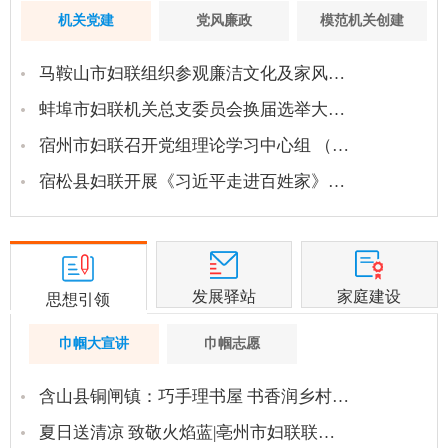
机关党建
党风廉政
模范机关创建
马鞍山市妇联组织参观廉洁文化及家风…
蚌埠市妇联机关总支委员会换届选举大…
宿州市妇联召开党组理论学习中心组 （…
宿松县妇联开展《习近平走进百姓家》…
发展驿站
家庭建设
思想引领
巾帼大宣讲
巾帼志愿
含山县铜闸镇：巧手理书屋 书香润乡村…
夏日送清凉 致敬火焰蓝|亳州市妇联联…